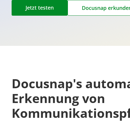
Jetzt testen
Docusnap erkunde
Docusnap's automa
Erkennung von
Kommunikationsp