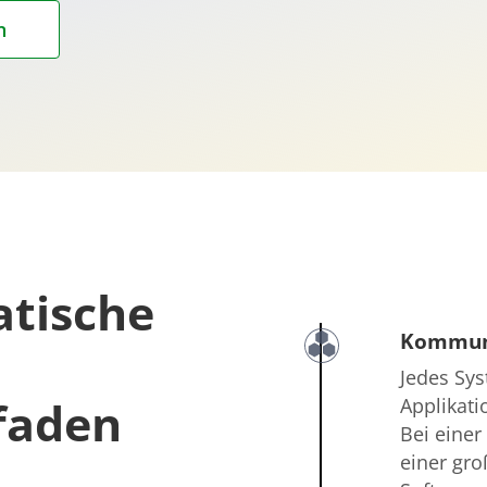
n
tische
Kommun
Jedes Sys
faden
Applikati
Bei einer
einer gr