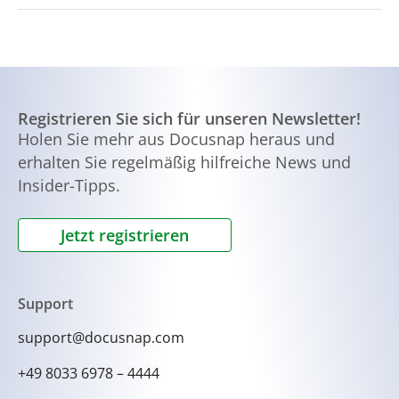
Sicherheitslücken zu erkennen und
Docusnap unterstützt die IT-Infrastruktur, die für
entsprechende Maßnahmen zur Verbesserung
das Patientenmanagement erforderlich ist,
der IT-Sicherheit zu ergreifen.
indem es eine zuverlässige Dokumentation und
Verwaltung der IT-Systeme und Netzwerke
ermöglicht, was einen reibungslosen Ablauf
Registrieren Sie sich für unseren Newsletter!
gewährleistet.
Holen Sie mehr aus Docusnap heraus und
erhalten Sie regelmäßig hilfreiche News und
Insider-Tipps.
Jetzt registrieren
Support
support@docusnap.com
+49 8033 6978 – 4444