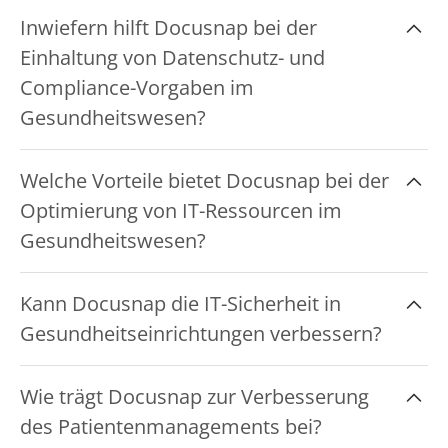
Docusnap ermöglicht eine automatisierte und
Inwiefern hilft Docusnap bei der
umfassende Erfassung der gesamten IT-
Einhaltung von Datenschutz- und
Infrastruktur, wodurch
Compliance-Vorgaben im
Gesundheitseinrichtungen ihre IT-Ressourcen
effizient verwalten können.
Gesundheitswesen?
Mit Docusnap können
Welche Vorteile bietet Docusnap bei der
Gesundheitseinrichtungen die Einhaltung
Optimierung von IT-Ressourcen im
strenger Datenschutz- und Compliance-
Gesundheitswesen?
Vorgaben wie der DSGVO sicherstellen, indem
detaillierte Berichte und regelmäßige Audits
Docusnap liefert wertvolle Einblicke in die
durchgeführt werden.
Kann Docusnap die IT-Sicherheit in
Nutzung und Auslastung von IT-Ressourcen,
Gesundheitseinrichtungen verbessern?
was Gesundheitseinrichtungen bei der
optimalen Planung und Nutzung ihrer IT-
Ja, Docusnap bietet umfassende
Infrastruktur unterstützt.
Wie trägt Docusnap zur Verbesserung
Sicherheitsanalysen und Berichte, die
des Patientenmanagements bei?
Gesundheitseinrichtungen helfen,