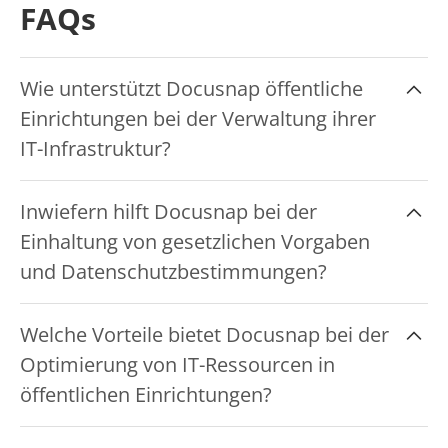
FAQs
Wie unterstützt Docusnap öffentliche
Einrichtungen bei der Verwaltung ihrer
IT-Infrastruktur?
Docusnap ermöglicht eine automatisierte und
Inwiefern hilft Docusnap bei der
umfassende Erfassung der gesamten IT-
Einhaltung von gesetzlichen Vorgaben
Infrastruktur, wodurch öffentliche Einrichtungen
und Datenschutzbestimmungen?
ihre IT-Ressourcen effizient verwalten können.
Mit Docusnap können öffentliche Einrichtungen
Welche Vorteile bietet Docusnap bei der
die Einhaltung gesetzlicher Vorgaben und
Optimierung von IT-Ressourcen in
Datenschutzbestimmungen sicherstellen, indem
öffentlichen Einrichtungen?
detaillierte Berichte und regelmäßige Audits
durchgeführt werden.
Docusnap liefert wertvolle Einblicke in die