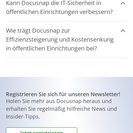
Kann Docusnap die IT-Sicherheit in
Nutzung und Auslastung von IT-Ressourcen,
öffentlichen Einrichtungen verbessern?
was öffentliche Einrichtungen bei der optimalen
Planung und Nutzung ihrer IT-Infrastruktur
Ja, Docusnap bietet umfassende
unterstützt.
Wie trägt Docusnap zur
Sicherheitsanalysen und Berichte, die
Effizienzsteigerung und Kostensenkung
öffentlichen Einrichtungen helfen,
in öffentlichen Einrichtungen bei?
Sicherheitslücken zu erkennen und
entsprechende Maßnahmen zur Verbesserung
Docusnap unterstützt die effiziente Verwaltung
der IT-Sicherheit zu ergreifen.
von IT-Ressourcen, was zu einer verbesserten
Effizienz und Kostensenkung in öffentlichen
Einrichtungen führt, indem es eine zuverlässige
Dokumentation und Analyse der IT-Systeme
Registrieren Sie sich für unseren Newsletter!
ermöglicht.
Holen Sie mehr aus Docusnap heraus und
erhalten Sie regelmäßig hilfreiche News und
Insider-Tipps.
Jetzt registrieren